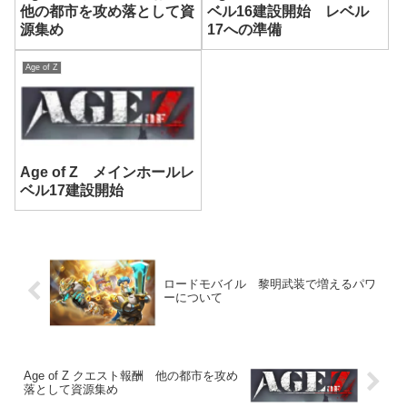
他の都市を攻め落として資
ベル16建設開始 レベル
源集め
17への準備
Age of Z
Age of Z メインホールレ
ベル17建設開始
ロードモバイル 黎明武装で増えるパワ
ーについて
Age of Z クエスト報酬 他の都市を攻め
落として資源集め